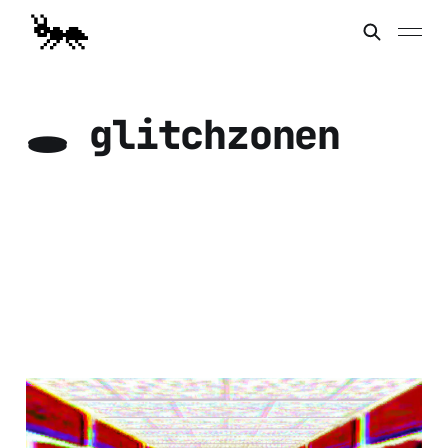
🕳 glitchzonen
🛠 Stötta
Glitchzonen: tre