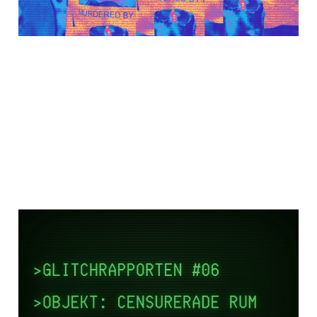
10 jan 2026
6 min read
GLITCHRAPPORTEN #6:
Förlorade världar
och hemliga rum
23 nov 2025
8 min read
Paid