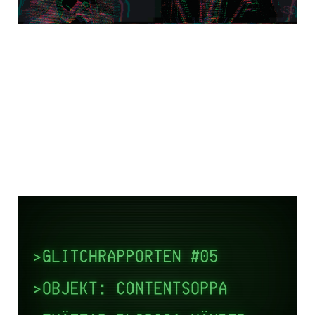
GLITCHRAPPORTEN #5:
Civilförsvarsministe
rns postpolitiska
contentsoppa