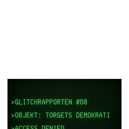
Glitchrapporten #8:
Infrastrukturen som
hatar dig (och
demokratin)