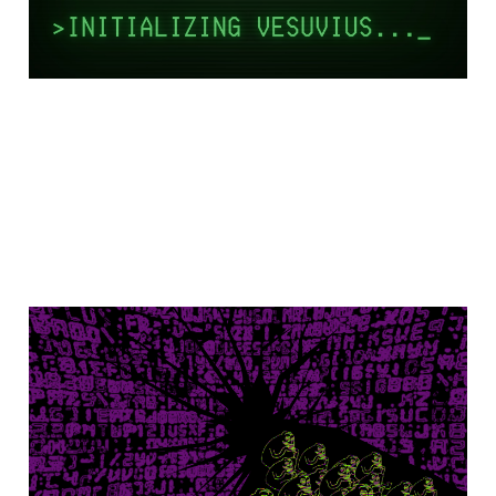
Ett rollspel vid
världens ände:
Monstermaskinen
05 okt 2025
7 min read