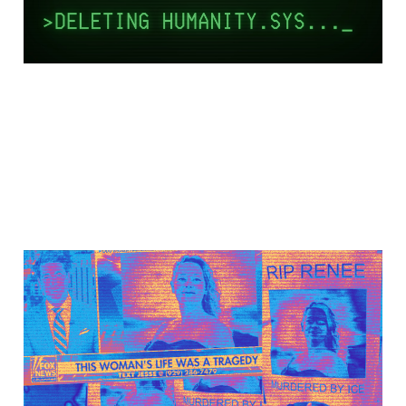
Rädslans
infrastruktur: En
analys av mordet på
Renée Good