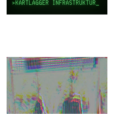
Att göra fel i
kampen för det
rätta, och varför
det fortfarande är
rätt kamp
19 jul 2025
4 min read