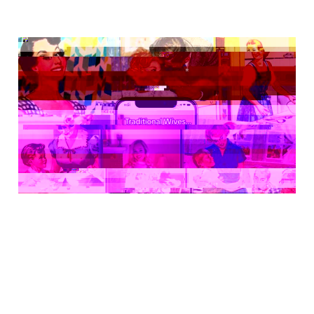
Soft girls,
tradfruar och den
stora
trygghetskinken
08 jun 2025
8 min read