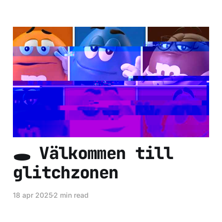
Gisèle Pelicot och
patriarkatets
förgiftade M&Ms
01 maj 2025
5 min read
🕳 Välkommen till
glitchzonen
18 apr 2025
2 min read