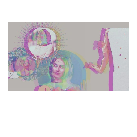
Den liberala
glasklippan kallar,
Romina
08 maj 2025
2 min read