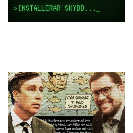
🐟Fiskstim och
sladdriga rim: När
svärjisar försöker
dikta
02 aug 2025
4 min read