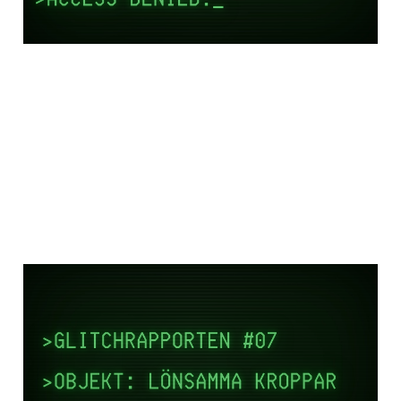
27 mar 2026
7 min read
Paid
GLITCHRAPPORTEN #7:
"Den goda
invandraren"
20 feb 2026
4 min read
Paid