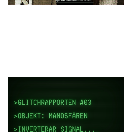
GLITCHRAPPORTEN #3:
Manosfären som
glitchad
genusvetenskap
01 aug 2025
5 min read
Paid