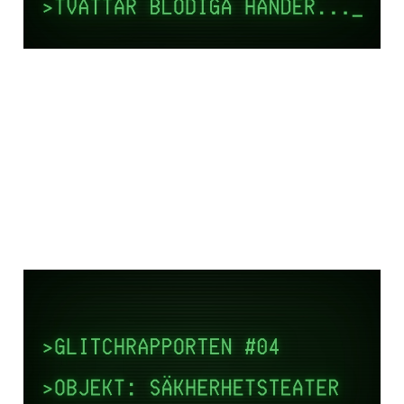
09 sep 2025
6 min read
Paid
GLITCHRAPPORTEN #4:
Den Stora Saneringen
19 aug 2025
11 min read
Paid