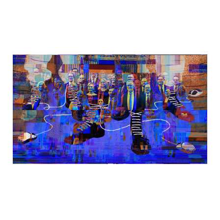
Att älska en son med
vit makt-flöde
02 jul 2025
6 min read