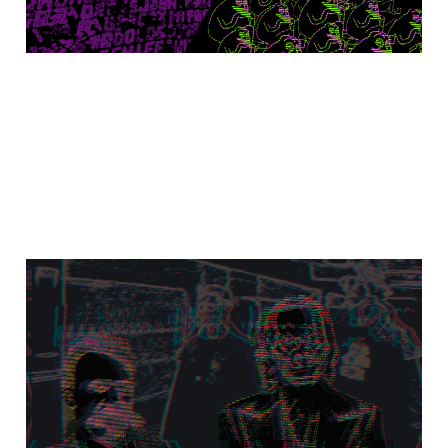
Ett rollspel vid
världens ände:
Nihilism och
misantropi
25 sep 2025
9 min read