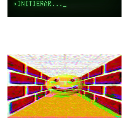
🛠 Stötta
Glitchzonen: tre
sätt att vara med
17 jul 2025
4 min read