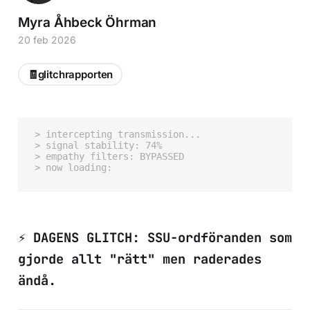
Myra Åhbeck Öhrman
20 feb 2026
🧾glitchrapporten
> intercepting transmission...

> signal stability: 74%

> empathy filters: BYPASSED

⚡ DAGENS GLITCH: SSU-ordföranden som
gjorde allt "rätt" men raderades
ändå.