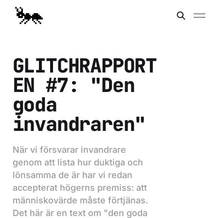
GLITCHRAPPORT
EN #7: "Den
goda
invandraren"
När vi försvarar invandrare
genom att lista hur duktiga och
lönsamma de är har vi redan
accepterat högerns premiss: att
människovärde måste förtjänas.
Det här är en text om "den goda