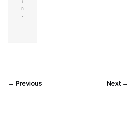
i
n
.
← Previous
Next →