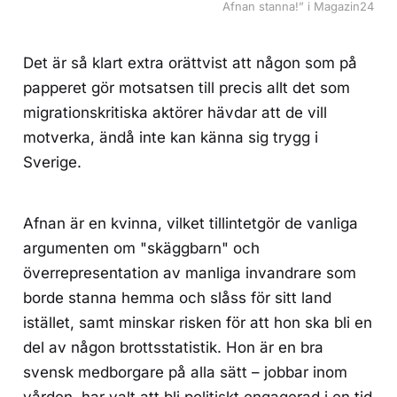
Afnan stanna!” i Magazin24
Det är så klart extra orättvist att någon som på
papperet gör motsatsen till precis allt det som
migrationskritiska aktörer hävdar att de vill
motverka, ändå inte kan känna sig trygg i
Sverige.
Afnan är en kvinna, vilket tillintetgör de vanliga
argumenten om "skäggbarn" och
överrepresentation av manliga invandrare som
borde stanna hemma och slåss för sitt land
istället, samt minskar risken för att hon ska bli en
del av någon brottsstatistik. Hon är en bra
svensk medborgare på alla sätt – jobbar inom
vården, har valt att bli politiskt engagerad i en tid