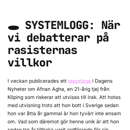
🕳 SYSTEMLOGG: När
vi debatterar på
rasisternas
villkor
I veckan publicerades ett
reportage
i Dagens
Nyheter om Afnan Agha, en 21-årig tjej från
Köping som riskerar att utvisas till Irak. Att hotas
med utvisning trots att hon bott i Sverige sedan
hon var åtta år gammal är hon tyvärr inte ensam
om. Vad som däremot gör henne unik är att hon
sedan tre år tillbaka varit ordförande för sin