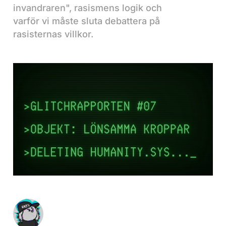
invandraren", rasismens logik och
varför vi måste sluta debattera på
rasisternas villkor.