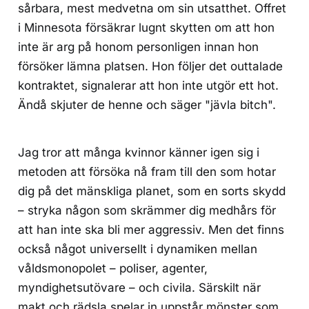
sårbara, mest medvetna om sin utsatthet. Offret
i Minnesota försäkrar lugnt skytten om att hon
inte är arg på honom personligen innan hon
försöker lämna platsen. Hon följer det outtalade
kontraktet, signalerar att hon inte utgör ett hot.
Ändå skjuter de henne och säger "jävla bitch".
Jag tror att många kvinnor känner igen sig i
metoden att försöka nå fram till den som hotar
dig på det mänskliga planet, som en sorts skydd
– stryka någon som skrämmer dig medhårs för
att han inte ska bli mer aggressiv. Men det finns
också något universellt i dynamiken mellan
våldsmonopolet – poliser, agenter,
myndighetsutövare – och civila. Särskilt när
makt och rädsla spelar in uppstår mönster som