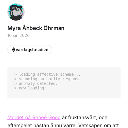
Myra Åhbeck Öhrman
10 jan 2026
👮vardagsfascism
> loading affective scheme...

> scanning authority response...

> anomaly detected.

Mordet på Reneé Good
är fruktansvärt, och
efterspelet nästan ännu värre. Vetskapen om att