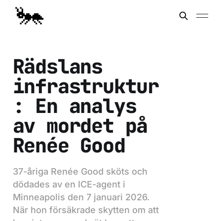
Rädslans
infrastruktur
: En analys
av mordet på
Renée Good
37-åriga Renée Good sköts och
dödades av en ICE-agent i
Minneapolis den 7 januari 2026.
När hon försäkrade skytten om att