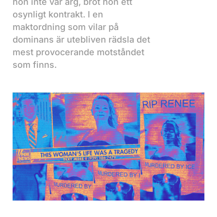
hon inte var arg, bröt hon ett
osynligt kontrakt. I en
maktordning som vilar på
dominans är utebliven rädsla det
mest provocerande motståndet
som finns.