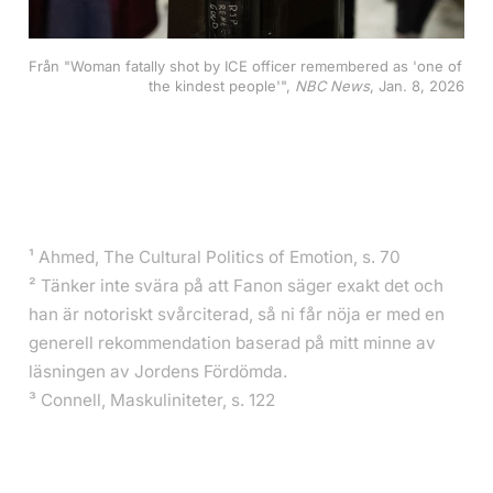
Från "Woman fatally shot by ICE officer remembered as 'one of 
the kindest people'", 
NBC News
, Jan. 8, 2026
¹ Ahmed, The Cultural Politics of Emotion, s. 70
² Tänker inte svära på att Fanon säger exakt det och
han är notoriskt svårciterad, så ni får nöja er med en
generell rekommendation baserad på mitt minne av
läsningen av Jordens Fördömda.
³ Connell, Maskuliniteter, s. 122