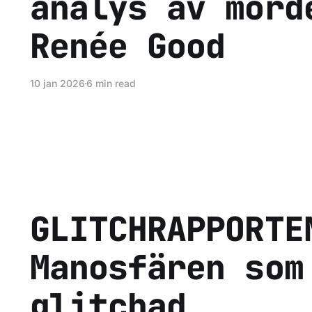
analys av mord
Renée Good
10 jan 2026
6 min read
GLITCHRAPPORTE
Manosfären som
glitchad