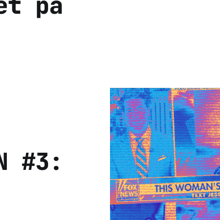
et på
N #3: