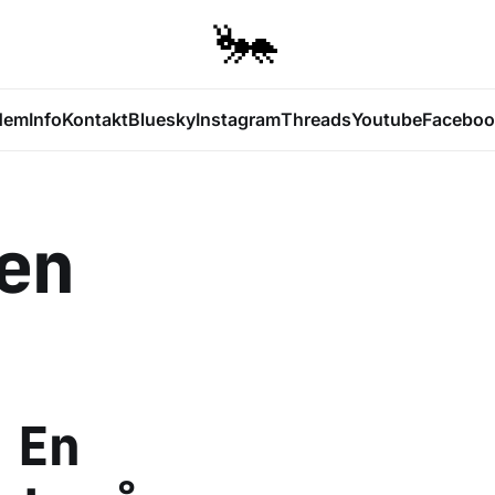
Hem
Info
Kontakt
Bluesky
Instagram
Threads
Youtube
Faceboo
en
 En