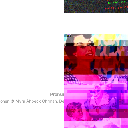
Prenumerera
zonen © Myra Åhbeck Öhrman. Det här är inte content, det är ett s