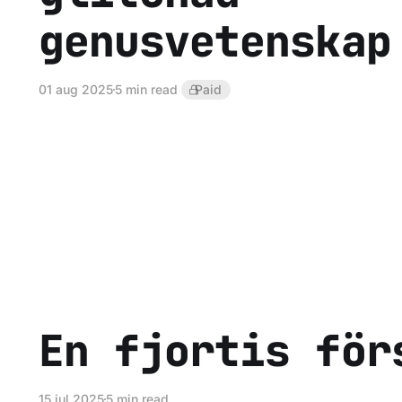
genusvetenskap
01 aug 2025
5 min read
Paid
En fjortis för
15 jul 2025
5 min read