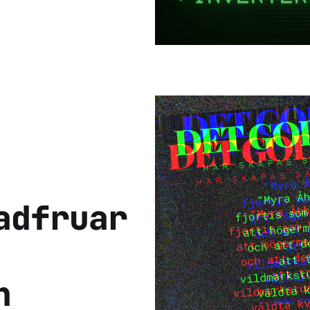
adfruar
n